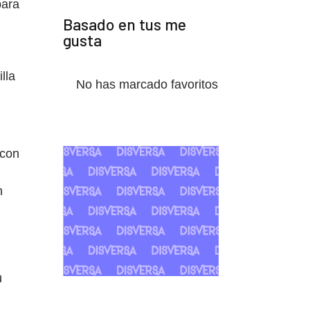
para
Basado en tus me
gusta
lla
No has marcado favoritos
 con
n
u