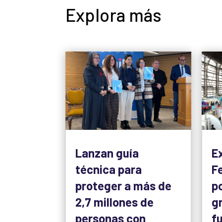
Explora más
Lanzan guía
E
técnica para
F
proteger a más de
p
2,7 millones de
g
personas con
f