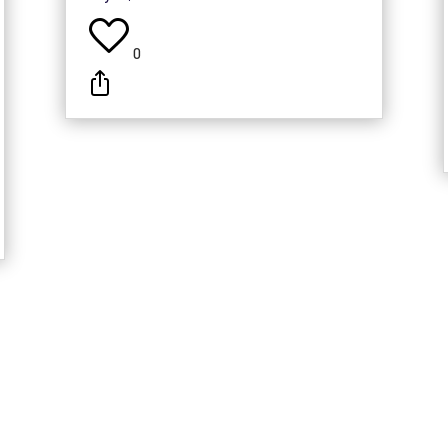
0
◂
1
2
3
4
5
...
10
20
...
▸