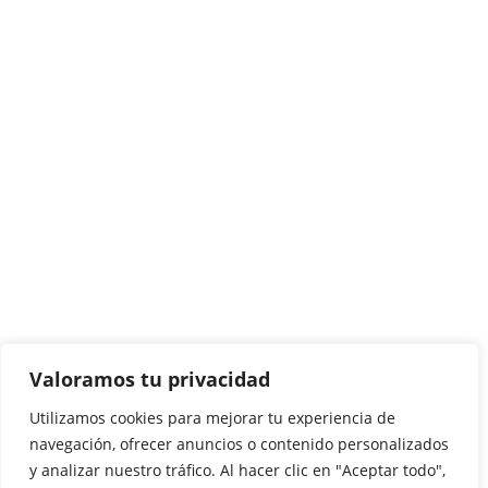
Actualidad
Opinión
Deporte
Entrevistas
Quienes somos
Valoramos tu privacidad
Agencia Disversa
(se abre en una nueva
Utilizamos cookies para mejorar tu experiencia de
pestaña)
navegación, ofrecer anuncios o contenido personalizados
y analizar nuestro tráfico. Al hacer clic en "Aceptar todo",