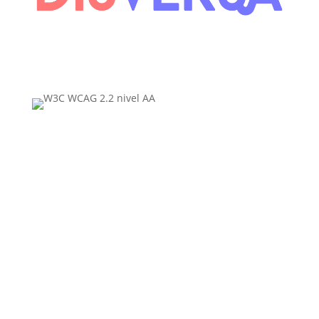
contacto@disversa.com
Políticas de privacidad
Política de accesibilidad
Términos del servicio
Mapa del sitio