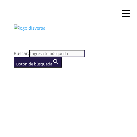
Buscar:
Botón de búsqueda
AGENCIA
(se abre en una nueva
pestaña)