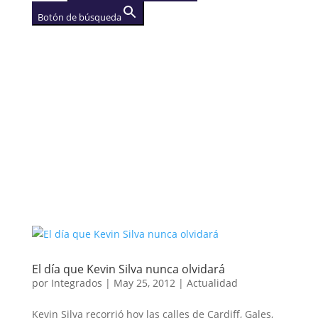
Botón de búsqueda
AGENCIA
(se abre en una nueva
pestaña)
El día que Kevin Silva nunca olvidará
por
Integrados
|
May 25, 2012
|
Actualidad
Kevin Silva recorrió hoy las calles de Cardiff, Gales,