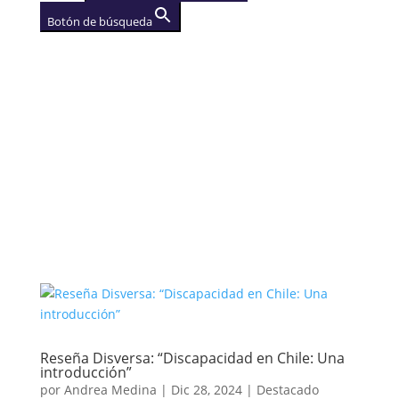
Botón de búsqueda
AGENCIA
(se abre en una nueva
pestaña)
Reseña Disversa: “Discapacidad en Chile: Una
introducción”
por
Andrea Medina
|
Dic 28, 2024
|
Destacado