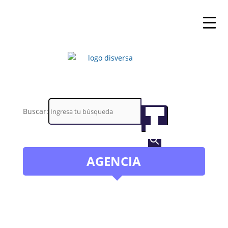
Buscar:
Botón
de
búsqueda
AGENCIA
(se abre en una n