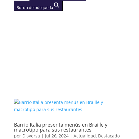
Botón de búsqueda
AGENCIA
(se abre en una nueva
pestaña)
Barrio Italia presenta menús en Braille y
macrotipo para sus restaurantes
por
Disversa
|
Jul 26, 2024
|
Actualidad
,
Destacado