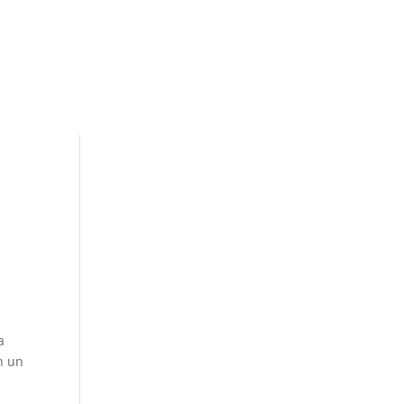
pestaña)
a
n un