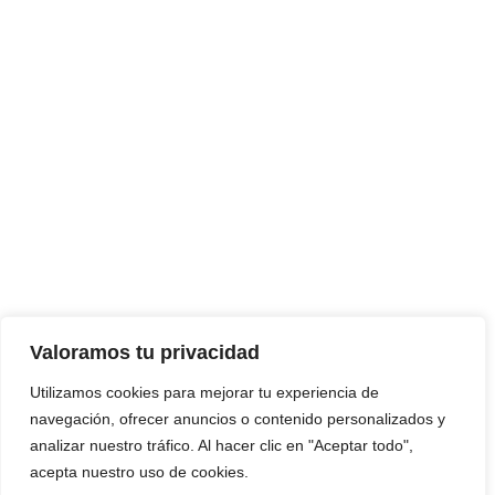
Actualidad
Opinión
Deporte
Entrevistas
Quienes somos
Valoramos tu privacidad
Utilizamos cookies para mejorar tu experiencia de
(se abre en una nueva pestañ
Agencia Disversa
navegación, ofrecer anuncios o contenido personalizados y
analizar nuestro tráfico. Al hacer clic en "Aceptar todo",
acepta nuestro uso de cookies.