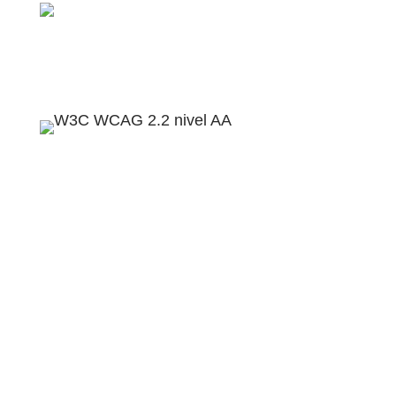
contacto@disversa.com
Políticas de privacidad
Política de accesibilidad
Términos del servicio
Mapa del sitio