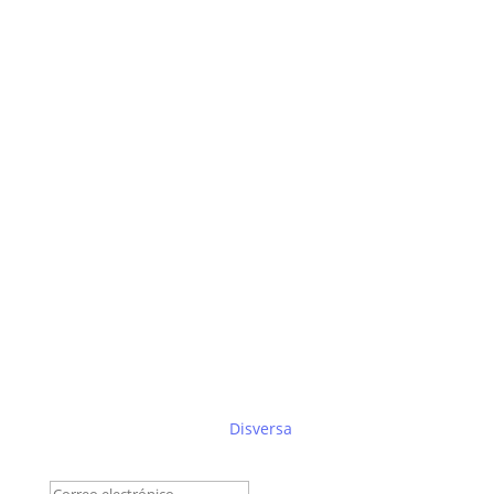
Suscríbete al boletín de
Disversa
Éxito!