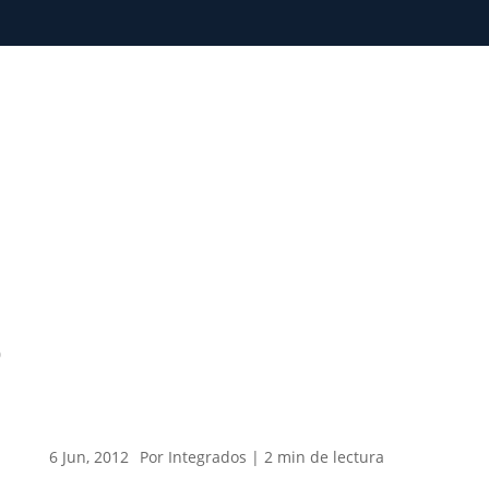
0
6 Jun, 2012
Por Integrados |
2
min
de lectura