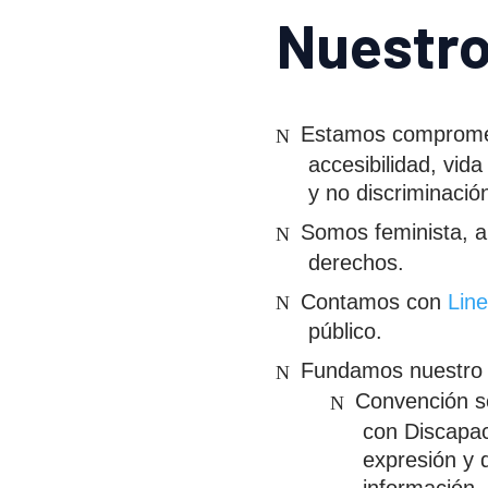
Nuestro
Estamos comprometi
accesibilidad, vid
y no discriminació
Somos feminista, a
derechos.
Contamos con
Line
público.
Fundamos nuestro t
Convención s
con Discapac
expresión y 
información.