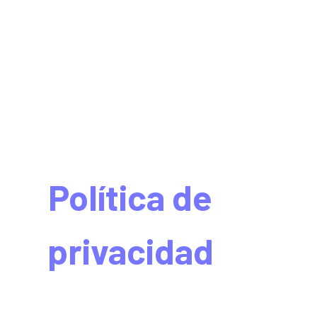
(se abr
AGENCIA
Política de
privacidad