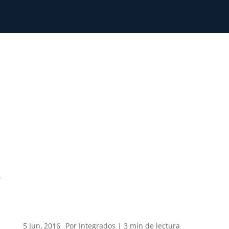
0
5 Jun, 2016
Por Integrados |
3
min
de lectura