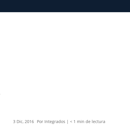
0
3 Dic, 2016
Por Integrados |
< 1
min
de lectura