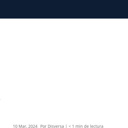
0
10 Mar, 2024
Por Disversa |
< 1
min
de lectura