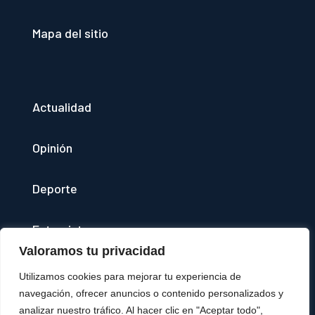
Mapa del sitio
Actualidad
Opinión
Deporte
Entrevistas
Valoramos tu privacidad
Quienes somos
Utilizamos cookies para mejorar tu experiencia de
navegación, ofrecer anuncios o contenido personalizados y
(se abre en una nueva pestaña)
Agencia Disversa
analizar nuestro tráfico. Al hacer clic en "Aceptar todo",