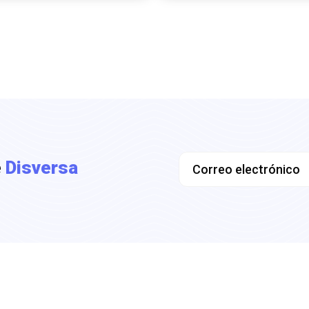
e
Disversa