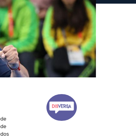
 de
 de
 dos