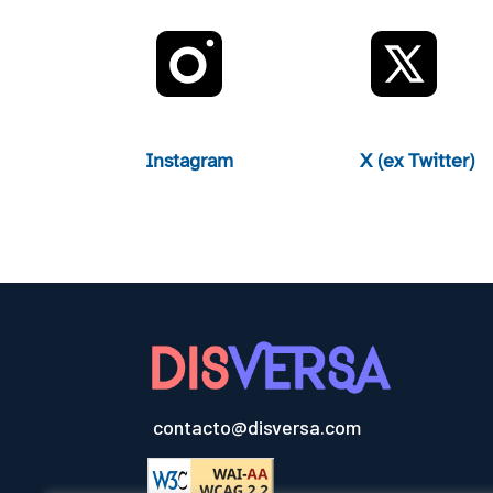
Instagram
X (ex Twitter)
contacto@disversa.com