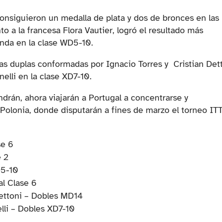
consiguieron un medalla de plata y dos de bronces en las
to a la francesa Flora Vautier, logró el resultado más
unda en la clase WD5-10.
las duplas conformadas por Ignacio Torres y Cristian Det
elli en la clase XD7-10.
rán, ahora viajarán a Portugal a concentrarse y
Polonia, donde disputarán a fines de marzo el torneo IT
se 6
e 2
D5-10
al Clase 6
Dettoni – Dobles MD14
lli – Dobles XD7-10