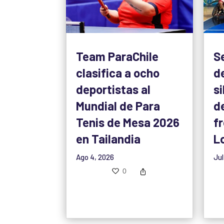
Team ParaChile
S
clasifica a ocho
d
deportistas al
si
Mundial de Para
d
Tenis de Mesa 2026
f
en Tailandia
L
Ago 4, 2026
Jul
0