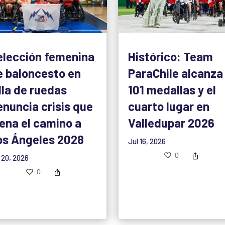
elección femenina
Histórico: Team
e baloncesto en
ParaChile alcanza
lla de ruedas
101 medallas y el
enuncia crisis que
cuarto lugar en
rena el camino a
Valledupar 2026
os Ángeles 2028
Jul 16, 2026
0
 20, 2026
0