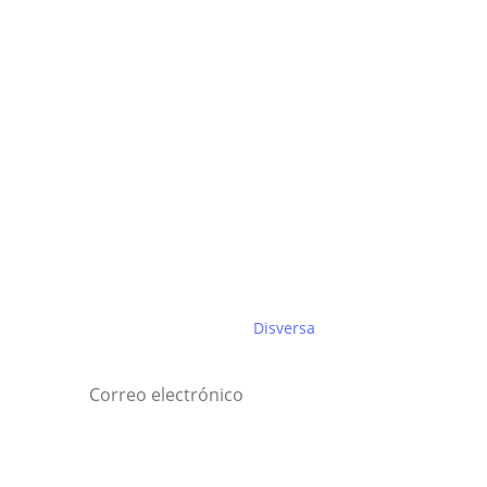
Suscríbete al boletín de
Disversa
Suscríbete