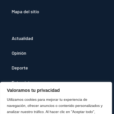
Mapa del sitio
Actualidad
Opinión
Deporte
Entrevistas
Valoramos tu privacidad
Quienes somos
Utilizamos cookies para mejorar tu experiencia de
navegación, ofrecer anuncios o contenido personalizados y
(se abre en una nueva pestaña)
Agencia Disversa
analizar nuestro tráfico. Al hacer clic en "Aceptar todo",