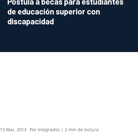
Postula a becas para estudiantes
de educación superior con
discapacidad
PESTAÑA)
13 Mar, 2013
Por Integrados |
2
min
de lectura