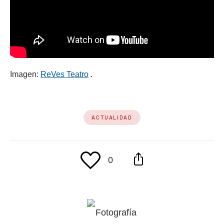
(se abre en una nueva pestaña)
Imagen:
ReVes Teatro
.
ACTUALIDAD
0