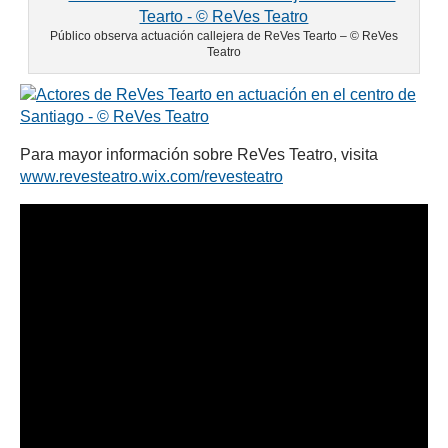
Público observa actuación callejera de ReVes Tearto – © ReVes
Teatro
Para mayor información sobre ReVes Teatro, visita
(se abre en una nueva 
www.revesteatro.wix.com/revesteatro