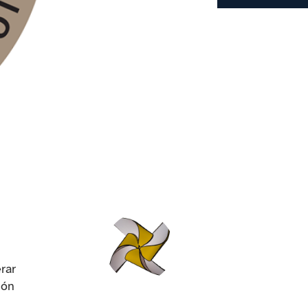
rar
ión