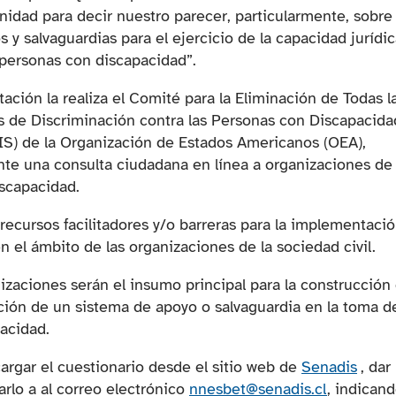
nidad para decir nuestro parecer, particularmente, sobre
s y salvaguardias para el ejercicio de la capacidad jurídi
 personas con discapacidad”.
itación la realiza el Comité para la Eliminación de Todas l
 de Discriminación contra las Personas con Discapacida
S) de la Organización de Estados Americanos (OEA),
te una consulta ciudadana en línea a organizaciones de 
iscapacidad.
 recursos facilitadores y/o barreras para la implementaci
 el ámbito de las organizaciones de la sociedad civil.
izaciones serán el insumo principal para la construcción
ción de un sistema de apoyo o salvaguardia en la toma d
acidad.
(se a
argar el cuestionario desde el sitio web de
Senadis
, dar
arlo a al correo electrónico
nnesbet@senadis.cl
, indicand