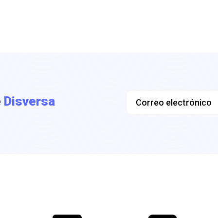
e
Disversa