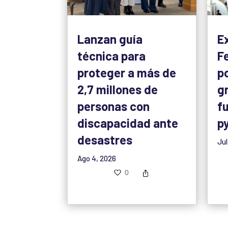
Lanzan guía
E
técnica para
F
proteger a más de
p
2,7 millones de
g
personas con
f
discapacidad ante
p
desastres
Jul
Ago 4, 2026
0