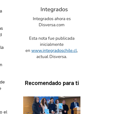
Integrados
ca
Integrados ahora es
Disversa.com
as
d
Esta nota fue publicada
inicialmente
la
en
www.integradoschile.cl
,
actual Disversa.
ón
Recomendado para ti
 de
e
bre en una nueva pestaña)
o el