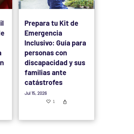
il
Prepara tu Kit de
le
Emergencia
Inclusivo: Guía para
a
personas con
ón
discapacidad y sus
familias ante
catástrofes
Jul 15, 2026
1