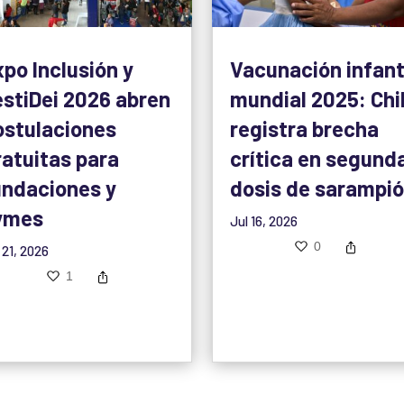
xpo Inclusión y
Vacunación infant
estiDei 2026 abren
mundial 2025: Chi
ostulaciones
registra brecha
ratuitas para
crítica en segund
undaciones y
dosis de sarampi
ymes
Jul 16, 2026
0
 21, 2026
1