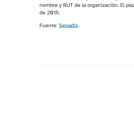
nombre y RUT de la organización. El plaz
de 2015.
(se abre en una nueva p
Fuente:
Senadis
.