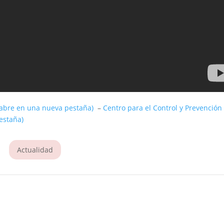
 abre en una nueva pestaña)
–
Centro para el Control y Prevención
estaña)
Actualidad