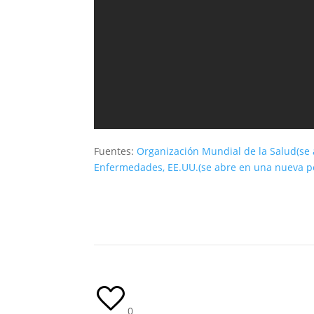
Fuentes:
Organización Mundial de la Salud
(se
Enfermedades, EE.UU.
(se abre en una nueva p
0