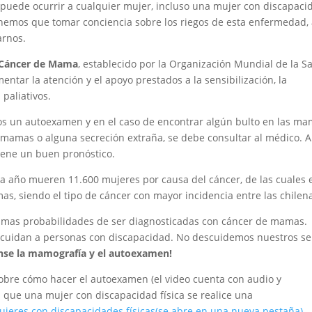
uede ocurrir a cualquier mujer, incluso una mujer con discapaci
nemos que tomar conciencia sobre los riegos de esta enfermedad, 
arnos.
l Cáncer de Mama
, establecido por la Organización Mundial de la S
entar la atención y el apoyo prestados a la sensibilización, la
 paliativos.
os un autoexamen y en el caso de encontrar algún bulto en las m
s mamas o alguna secreción extraña, se debe consultar al médico. 
iene un buen pronóstico.
a año mueren 11.600 mujeres por causa del cáncer, de las cuales 
, siendo el tipo de cáncer con mayor incidencia entre las chilen
smas probabilidades de ser diagnosticadas con cáncer de mamas.
cuidan a personas con discapacidad. No descuidemos nuestros se
nse la mamografía y el autoexamen!
obre cómo hacer el autoexamen (el video cuenta con audio y
 que una mujer con discapacidad física se realice una
jeres con discapacidades físicas
(se abre en una nueva pestaña)