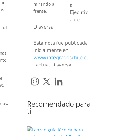
dad.
a
así
Ejecutiv
a de
Disversa.
alud
Esta nota fue publicada
inicialmente en
amas
www.integradoschile.cl
Ante
, actual Disversa.
el
as.
Recomendado para
nos,
ti