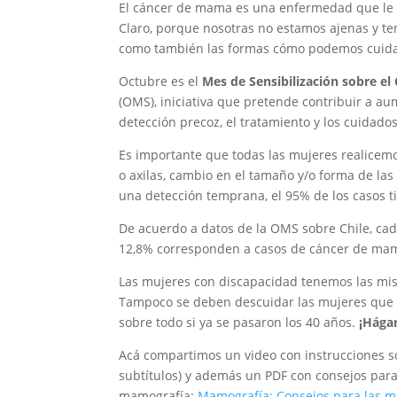
El cáncer de mama es una enfermedad que le p
Claro, porque nosotras no estamos ajenas y te
como también las formas cómo podemos cuid
Octubre es el
Mes de Sensibilización sobre e
(OMS), iniciativa que pretende contribuir a aum
detección precoz, el tratamiento y los cuidados
Es importante que todas las mujeres realicem
o axilas, cambio en el tamaño y/o forma de la
una detección temprana, el 95% de los casos t
De acuerdo a datos de la OMS sobre Chile, cad
12,8% corresponden a casos de cáncer de mamas
Las mujeres con discapacidad tenemos las mi
Tampoco se deben descuidar las mujeres que 
sobre todo si ya se pasaron los 40 años.
¡Hága
Acá compartimos un video con instrucciones s
subtítulos) y además un PDF con consejos para
mamografía:
Mamografía: Consejos para las mu