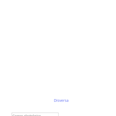
Suscríbete al boletín de
Disversa
Éxito!