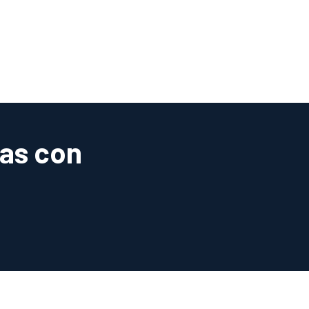
pestaña)
nas con