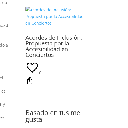
ario
sidad
Acordes de Inclusión:
Propuesta por la
ido a
Accesibilidad en
Conciertos
0
el
les
s y
Basado en tus me
es.
gusta