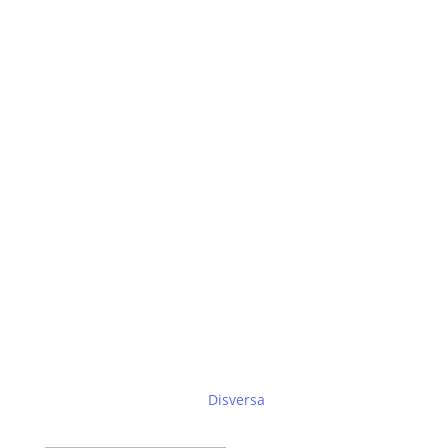
Suscríbete al boletín de
Disversa
Éxito!