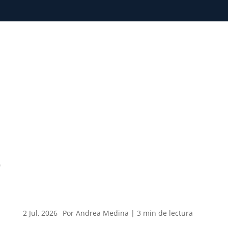
0
2 Jul, 2026
Por Andrea Medina |
3
min
de lectura