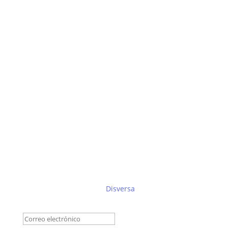
Suscríbete al boletín de
Disversa
Éxito!